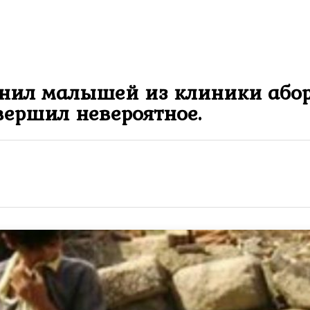
онил малышей из клиники абор
вершил невероятное.