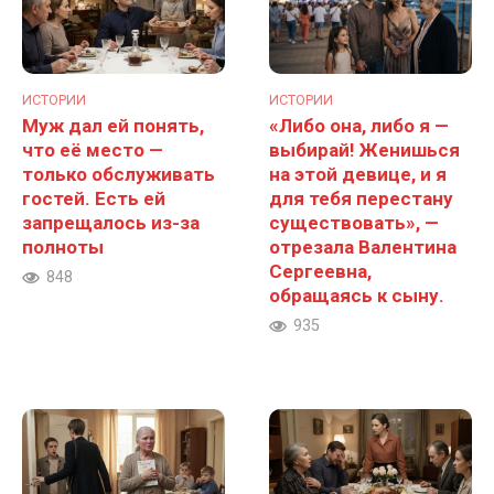
ИСТОРИИ
ИСТОРИИ
Муж дал ей понять,
«Либо она, либо я —
что её место —
выбирай! Женишься
только обслуживать
на этой девице, и я
гостей. Есть ей
для тебя перестану
запрещалось из-за
существовать», —
полноты
отрезала Валентина
Сергеевна,
848
обращаясь к сыну.
935