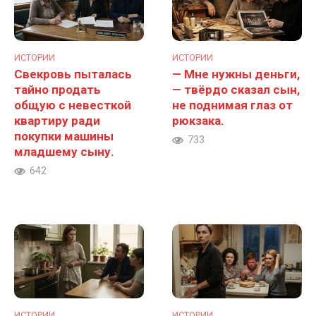
ИСТОРИИ
ИСТОРИИ
Свекровь пыталась
— Мне нужны деньги,
тайно продать
— твёрдо сказал сын,
общую с невесткой
не поднимая глаз от
квартиру ради
рюкзака.
покупки машины
733
младшему сыну.
642
ИСТОРИИ
ИСТОРИИ