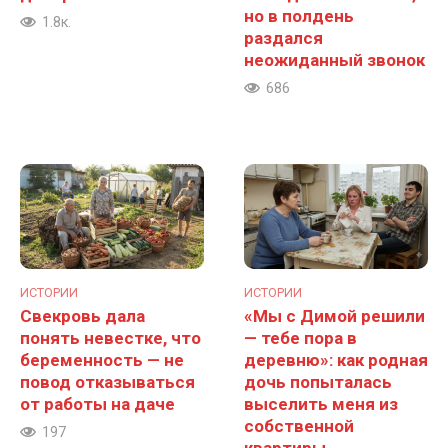
но в полдень
1.8к.
раздался
неожиданный звонок
686
ИСТОРИИ
ИСТОРИИ
Свекровь дала
«Мы с Димой решили
понять невестке, что
— тебе пора в
беременность — не
деревню»: как родная
повод отказываться
дочь попыталась
от работы на даче
выселить меня из
собственной
197
квартиры