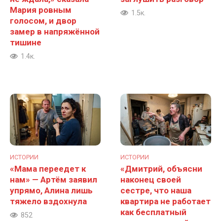
Мария ровным
1.5к.
голосом, и двор
замер в напряжённой
тишине
1.4к.
ИСТОРИИ
ИСТОРИИ
«Мама переедет к
«Дмитрий, объясни
нам» — Артём заявил
наконец своей
упрямо, Алина лишь
сестре, что наша
тяжело вздохнула
квартира не работает
как бесплатный
852