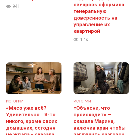
свекровь оформила
941
генеральную
доверенность на
управление их
квартирой
1.4к.
ИСТОРИИ
ИСТОРИИ
«Мясо уже всё?
«Объясни, что
Удивительно… Я-то
происходит» —
никого, кроме своих
сказала Марина,
домашних, сегодня
включив кран чтобы
не ждала,» сказала
заглушить разговор