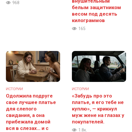
внушительным
968
белым защитником
весом под десять
килограммов
165
ИСТОРИИ
ИСТОРИИ
Одолжила подруге
«Забудь про это
свое лучшее платье
платье, я его тебе не
для слепого
куплю», — крикнул
свидания, а она
муж жене на глазах у
прибежала домой
покупателей.
вся в слезах… и с
1.8к.