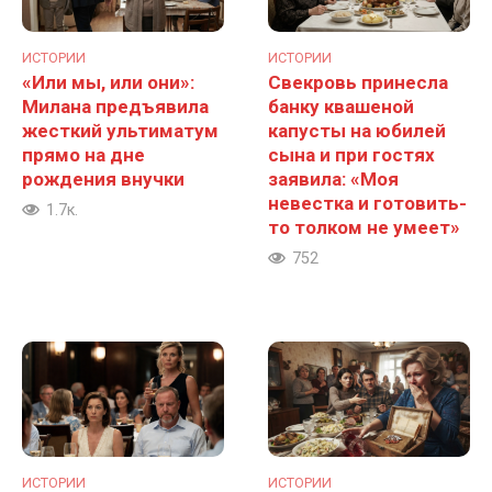
ИСТОРИИ
ИСТОРИИ
«Или мы, или они»:
Свекровь принесла
Милана предъявила
банку квашеной
жесткий ультиматум
капусты на юбилей
прямо на дне
сына и при гостях
рождения внучки
заявила: «Моя
невестка и готовить-
1.7к.
то толком не умеет»
752
ИСТОРИИ
ИСТОРИИ