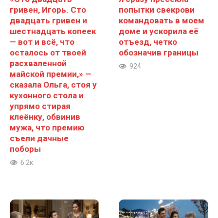
гривен, Игорь. Сто
попытки свекрови
двадцать гривен и
командовать в моем
шестнадцать копеек
доме и ускорила её
— вот и всё, что
отъезд, четко
осталось от твоей
обозначив границы
расхваленной
924
майской премии,» —
сказала Ольга, стоя у
кухонного стола и
упрямо стирая
клеёнку, обвинив
мужа, что премию
съели дачные
поборы
6.2к.