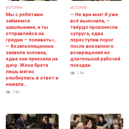
ИСТОРИИ
ИСТОРИИ
Мы с ребятами
— Не ври мне! Я уже
займемся
всё выяснила, —
шашлыками, а ты
твёрдо произнесла
отправляйся на
супруга, едва
грядки — поливать»,
переступив порог
— безапелляционно
после внезапного
заявила золовка,
возвращения из
едва они приехали на
длительной рабочей
дачу. Жена брата
поездки.
лишь мягко
1.4к.
улыбнулась в ответ и
нажала…
1.8к.