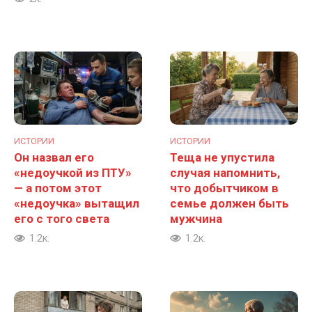
ИСТОРИИ
ИСТОРИИ
Он назвал его
Теща не упустила
«недоучкой из ПТУ»
случая напомнить,
— а потом этот
что добытчиком в
«недоучка» вытащил
семье должен быть
его с того света
мужчина
1.2к.
1.2к.