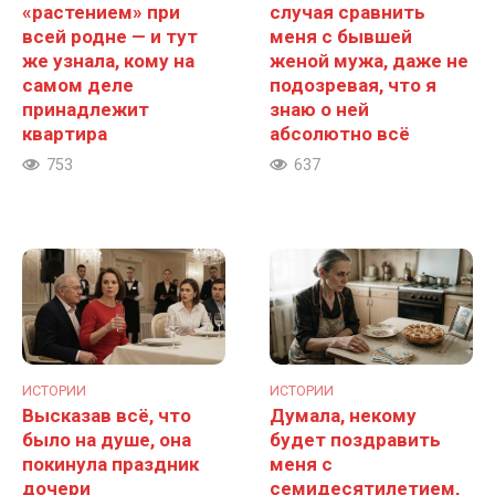
«растением» при
случая сравнить
всей родне — и тут
меня с бывшей
же узнала, кому на
женой мужа, даже не
самом деле
подозревая, что я
принадлежит
знаю о ней
квартира
абсолютно всё
753
637
ИСТОРИИ
ИСТОРИИ
Высказав всё, что
Думала, некому
было на душе, она
будет поздравить
покинула праздник
меня с
дочери
семидесятилетием,