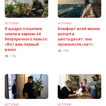
ИСТОРИИ
ИСТОРИИ
Я щедро отсыпала
Комфорт всей жизни
земли в карман её
рухнул в
безупречного пальто:
шестьдесят: она
«Вот вам первый
произнесла «нет»
взнос
739
1.3к.
ИСТОРИИ
ИСТОРИИ