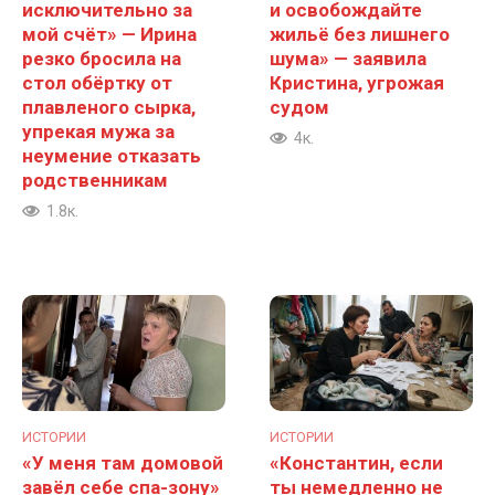
исключительно за
и освобождайте
мой счёт» — Ирина
жильё без лишнего
резко бросила на
шума» — заявила
стол обёртку от
Кристина, угрожая
плавленого сырка,
судом
упрекая мужа за
4к.
неумение отказать
родственникам
1.8к.
ИСТОРИИ
ИСТОРИИ
«У меня там домовой
«Константин, если
завёл себе спа-зону»
ты немедленно не