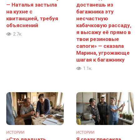
— Наталья застыла
достанешь из
на кухне с
багажника эту
квитанцией, требуя
несчастную
объяснений
кабачковую рассаду,
я высажу её прямо в
2.7к.
твои резиновые
сапоги» — сказала
Марина, угрожающе
шагая к багажнику
1.1к.
ИСТОРИИ
ИСТОРИИ
«Сто двадцать
Я сразу пресекла