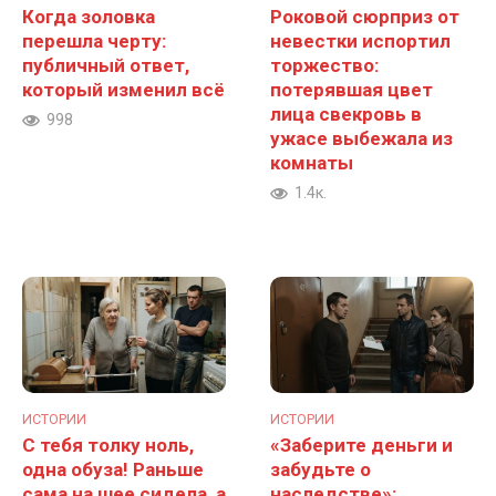
Когда золовка
Роковой сюрприз от
перешла черту:
невестки испортил
публичный ответ,
торжество:
который изменил всё
потерявшая цвет
лица свекровь в
998
ужасе выбежала из
комнаты
1.4к.
ИСТОРИИ
ИСТОРИИ
С тебя толку ноль,
«Заберите деньги и
одна обуза! Раньше
забудьте о
сама на шее сидела, а
наследстве»: