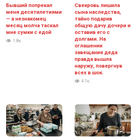
Бывший попрекал
Свекровь лишила
меня десятилетиями
сына наследства,
— а незнакомец
тайно подарив
месяц молча таскал
общую дачу дочери и
мне сумки с едой
оставив его с
долгами. На
1.8к.
оглашении
завещания деда
правда вышла
наружу, повергнув
всех в шок.
4.1к.