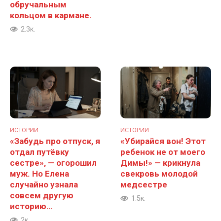
обручальным
кольцом в кармане.
2.3к.
ИСТОРИИ
ИСТОРИИ
«Забудь про отпуск, я
«Убирайся вон! Этот
отдал путёвку
ребенок не от моего
сестре», — огорошил
Димы!» — крикнула
муж. Но Елена
свекровь молодой
случайно узнала
медсестре
совсем другую
1.5к.
историю…
2к.