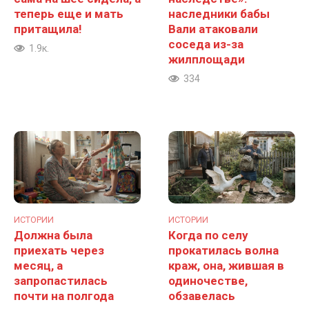
теперь еще и мать
наследники бабы
притащила!
Вали атаковали
соседа из-за
1.9к.
жилплощади
334
ИСТОРИИ
ИСТОРИИ
Должна была
Когда по селу
приехать через
прокатилась волна
месяц, а
краж, она, жившая в
запропастилась
одиночестве,
почти на полгода
обзавелась