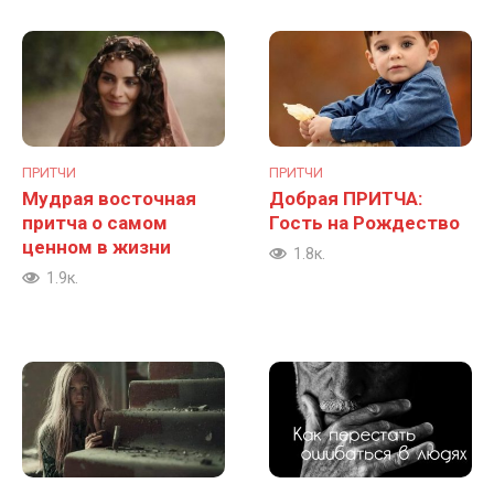
ПРИТЧИ
ПРИТЧИ
Мудрая восточная
Добрая ПРИТЧА:
притча о самом
Гость на Рождество
ценном в жизни
1.8к.
1.9к.