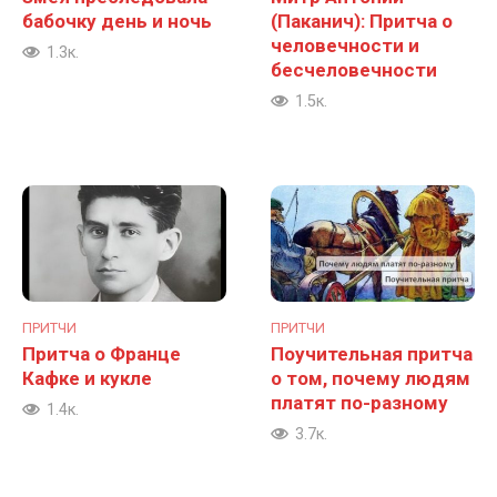
бабочку день и ночь
(Паканич): Притча о
человечности и
1.3к.
бесчеловечности
1.5к.
ПРИТЧИ
ПРИТЧИ
Притча о Франце
Поучительная притча
Кафке и кукле
о том, почему людям
платят по-разному
1.4к.
3.7к.