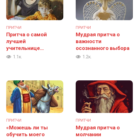
ПРИТЧИ
ПРИТЧИ
Притча о самой
Мудрая притча о
лучшей
важности
учительнице…
осознанного выбора
1.1к.
1.2к.
ПРИТЧИ
ПРИТЧИ
«Можешь ли ты
Мудрая притча о
обучить моего
молчании