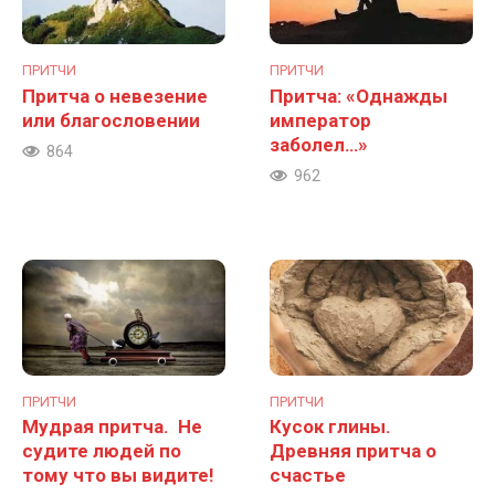
ПРИТЧИ
ПРИТЧИ
Притча о невезение
Притча: «Однажды
или благословении
император
заболел…»
864
962
ПРИТЧИ
ПРИТЧИ
Мудрая притча. Не
Кусок глины.
судите людей по
Древняя притча о
тому что вы видите!
счастье