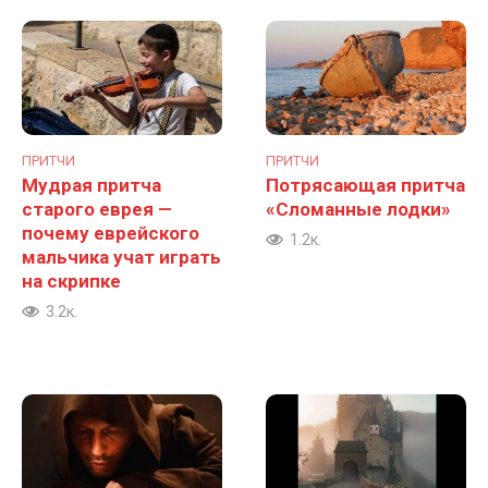
ПРИТЧИ
ПРИТЧИ
Мудрая притча
Потрясающая притча
старого еврея —
«Сломанные лодки»
почему еврейского
1.2к.
мальчика учат играть
на скрипке
3.2к.