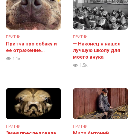
ПРИТЧИ
ПРИТЧИ
Притча про собаку и
— Наконец я нашел
ее отражение…
лучшую школу для
моего внука
1.1к.
1.5к.
ПРИТЧИ
ПРИТЧИ
Змея преследовала
Митр Антоний