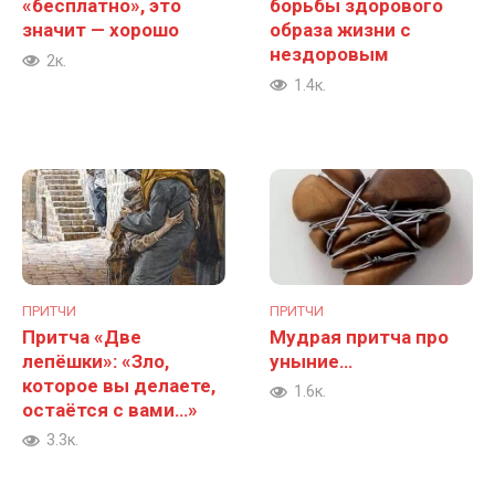
«бесплатно», это
борьбы здорового
значит — хорошо
образа жизни с
нездоровым
2к.
1.4к.
ПРИТЧИ
ПРИТЧИ
Притча «Две
Мудрая притча про
лепёшки»: «Зло,
уныние…
которое вы делаете,
1.6к.
остаётся с вами…»
3.3к.