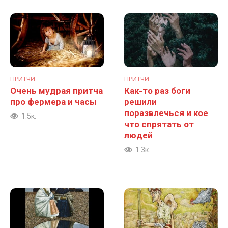
ПРИТЧИ
ПРИТЧИ
Очень мудрая притча
Как-то раз боги
про фермера и часы
решили
поразвлечься и кое
1.5к.
что спрятать от
людей
1.3к.