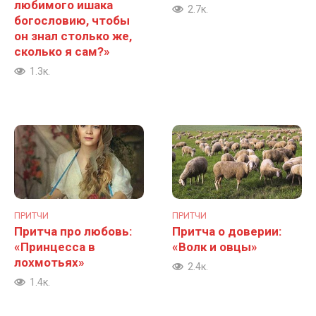
любимого ишака
2.7к.
богословию, чтобы
он знал столько же,
сколько я сам?»
1.3к.
ПРИТЧИ
ПРИТЧИ
Притча про любовь:
Притча о доверии:
«Принцесса в
«Волк и овцы»
лохмотьях»
2.4к.
1.4к.