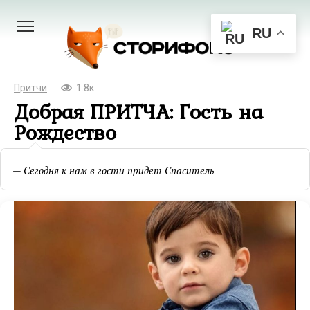
Перейти
к
RU
контенту
Притчи
1.8к.
Добрая ПРИТЧА: Гость на
Рождество
— Сегодня к нам в гости придет Спаситель