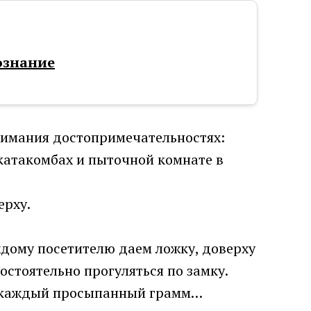
ознание
внимания достопримечательностях:
 катакомбах и пыточной комнате в
ерху.
ждому посетителю даем ложку, доверху
остоятельно прогуляться по замку.
за каждый просыпанный грамм…