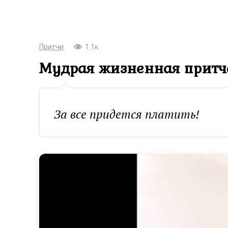
Притчи
1.1к.
Мудрая жизненная притча
За все придется платить!