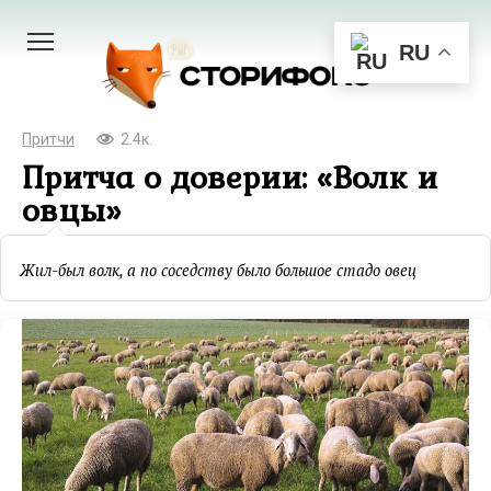
Перейти
к
RU
контенту
Притчи
2.4к.
Притча о доверии: «Волк и
овцы»
Жил-был волк, а по соседству было большое стадо овец