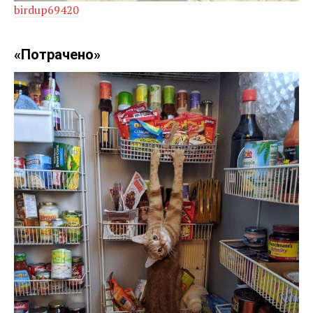
birdup69420
«Потрачено»