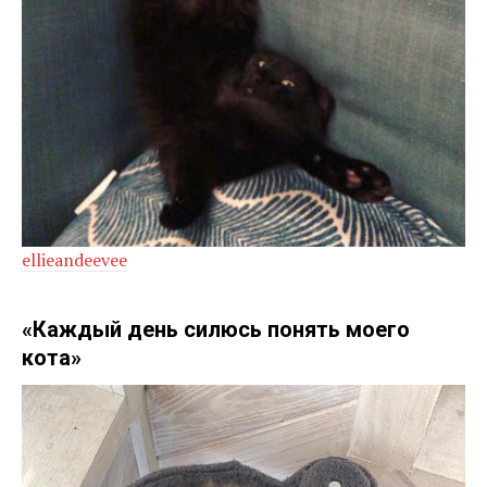
ellieandeevee
«Каждый день силюсь понять моего
кота»