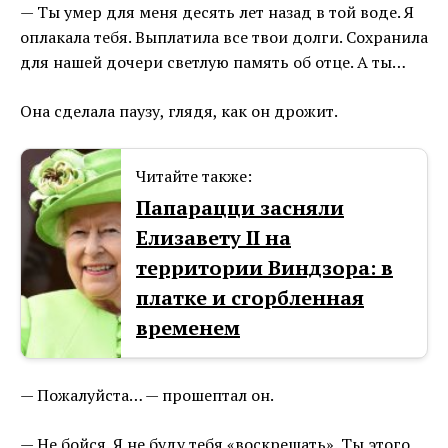
— Ты умер для меня десять лет назад в той воде. Я
оплакала тебя. Выплатила все твои долги. Сохранила
для нашей дочери светлую память об отце. А ты…
Она сделала паузу, глядя, как он дрожит.
Читайте также:
Папарацци засняли
Елизавету II на
территории Виндзора: в
платке и сгорбленная
временем
— Пожалуйста… — прошептал он.
— Не бойся. Я не буду тебя «воскрешать». Ты этого