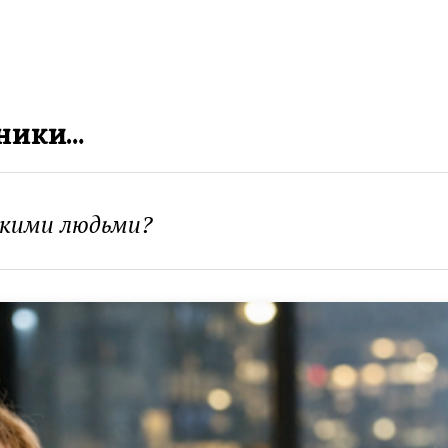
нники…
акими людьми?