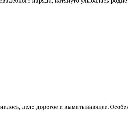
адебного наряда, натянуто улыбалась родне —
снилось, дело дорогое и выматывающее. Особе