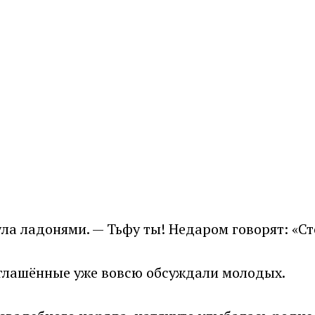
ула ладонями. — Тьфу ты! Недаром говорят: «С
иглашённые уже вовсю обсуждали молодых.