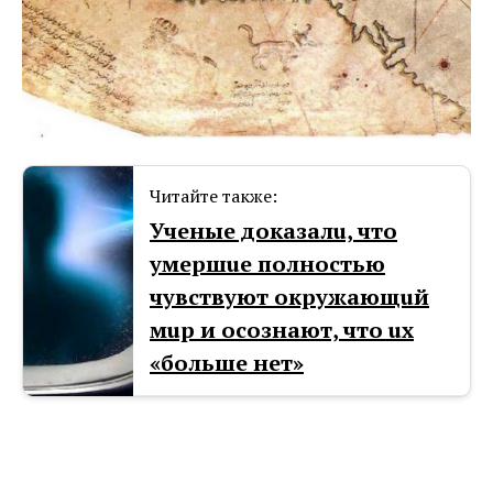
Читайте также:
Ученые доказалu, что
умершuе полностью
чувствуют окружающuй
мuр и осознают, что uх
«больше нет»