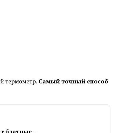
ный термометр.
Самый точный способ
ют блатные…