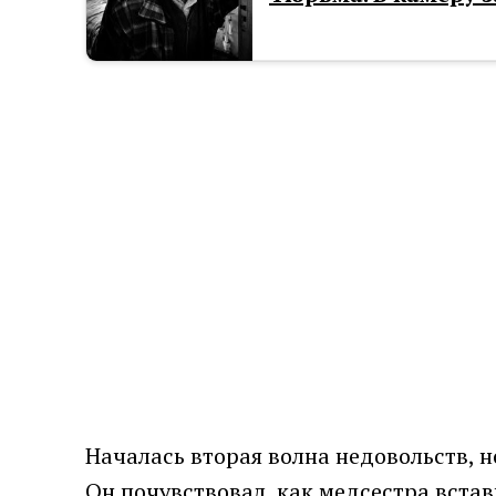
Началась вторая волна недовольств, н
Он почувствовал, как медсестра встав