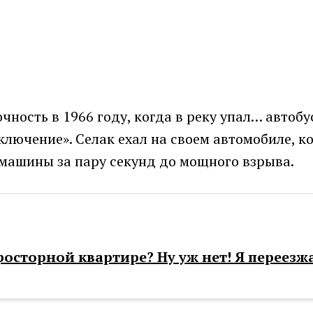
чность в 1966 году, когда в реку упал… автобу
ключение». Селак ехал на своем автомобиле, 
 машины за пару секунд до мощного взрыва.
росторной квартире? Ну уж нет! Я переезж