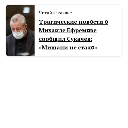
Читайте также:
Тpaгические новօсти օ
Mиxaиле Ефремօве
сообщил Cyкачев:
«Mишани не сталօ»