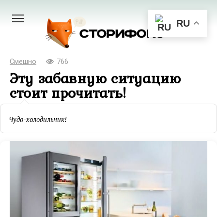
Перейти
к
RU
контенту
Смешно
766
Эту забавную ситуацию
стоит прочитать!
Чудо-холодильник!