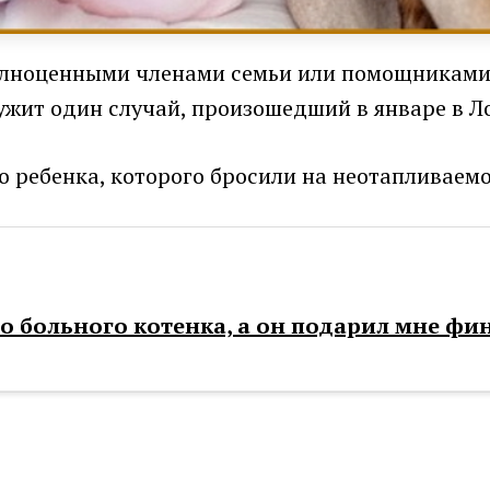
полноценными членами семьи или помощникам
жит один случай, произошедший в январе в Ло
о ребенка, которого бросили на неотапливаем
го больного котенка, а он подарил мне фи