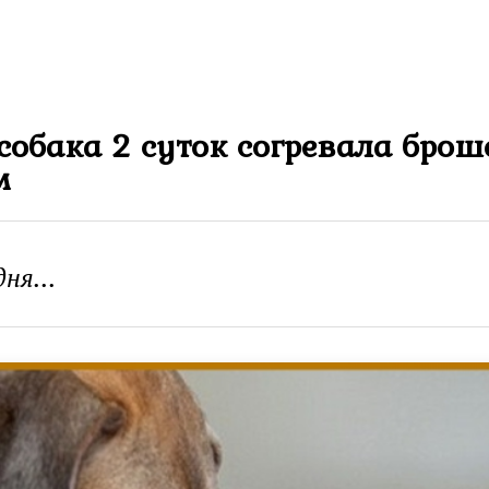
 собака 2 суток согревала бро
м
ня...