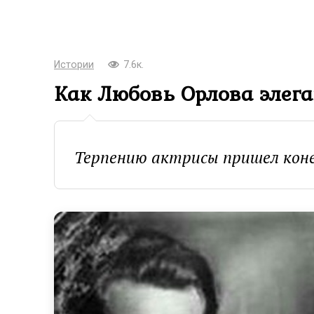
Истории
7.6к.
Как Любовь Орлова элег
Терпению актрисы пришел коне