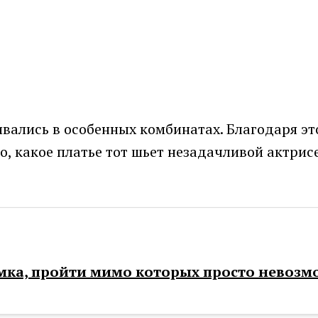
ивались в особенных комбинатах. Благодаря эт
о, какое платье тот шьет незадачливой актрис
мка, пройти мимо которых просто невоз