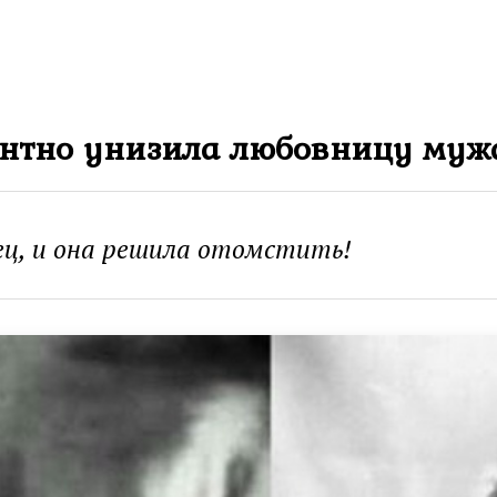
антно унизила любовницу муж
ц, и она решила отомстить!