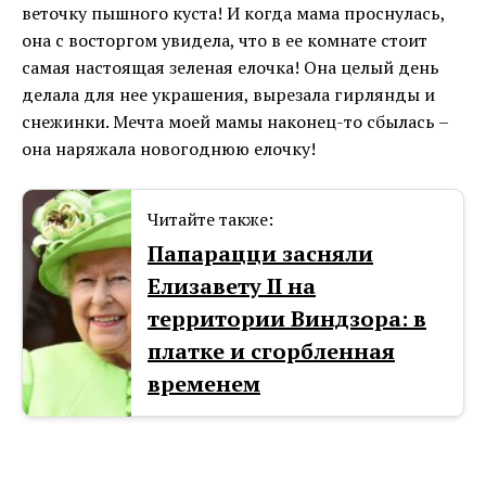
веточку пышного куста! И когда мама проснулась,
она с восторгом увидела, что в ее комнате стоит
самая настоящая зеленая елочка! Она целый день
делала для нее украшения, вырезала гирлянды и
снежинки. Мечта моей мамы наконец-то сбылась –
она наряжала новогоднюю елочку!
Читайте также:
Папарацци засняли
Елизавету II на
территории Виндзора: в
платке и сгорбленная
временем