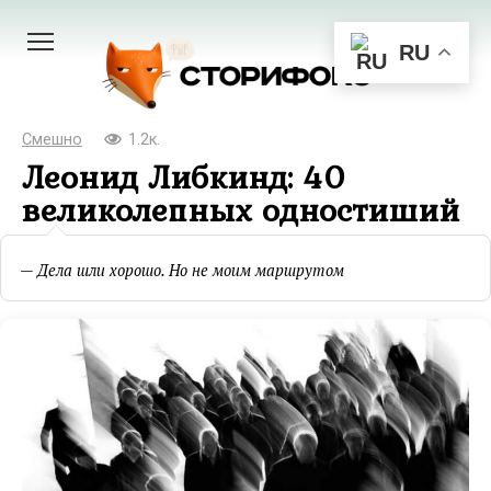
Перейти
к
RU
контенту
Смешно
1.2к.
Леонид Либкинд: 40
великолепных одностиший
— Дела шли хорошо. Но не моим маршрутом