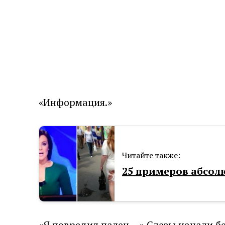
«Информация.»
Читайте также:
25 примеров абсол
«Я повредил палец …» Слезы начали бе