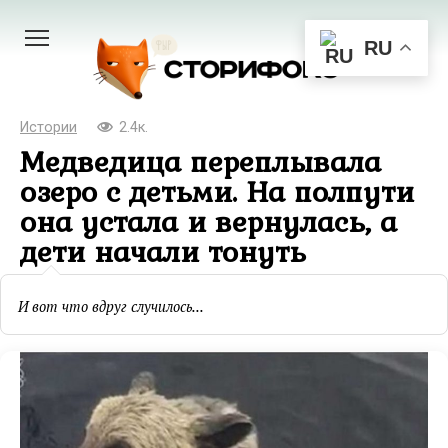
Перейти
к
RU
контенту
Истории
2.4к.
Медведица переплывала
озеро с детьми. На полпути
она устала и вернулась, а
дети начали тонуть
И вот что вдруг случилось...