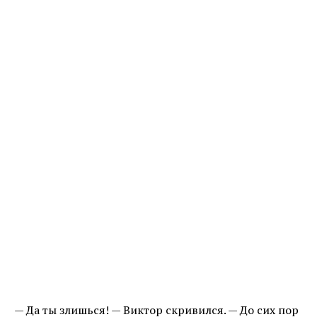
— Да ты злишься! — Виктор скривился. — До сих пор