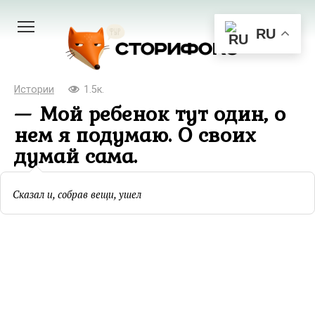
Перейти
к
RU
контенту
Истории
1.5к.
— Мой ребенок тут один, о
нем я подумаю. О своих
думай сама.
Сказал и, собрав вещи, ушел