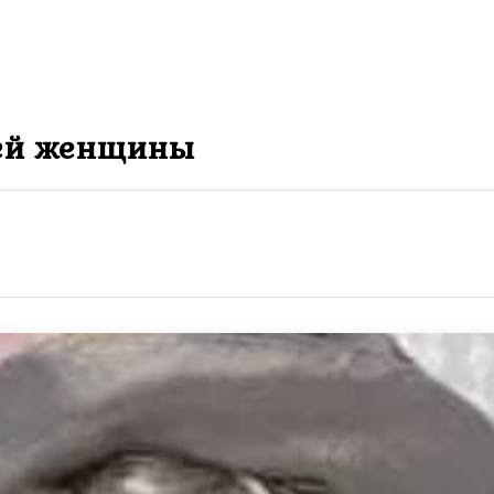
ней жeнщины