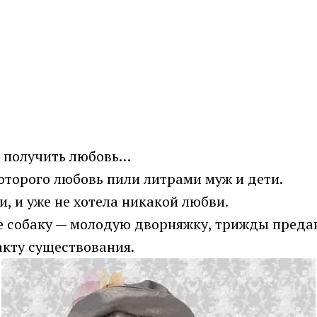
я получить любовь…
оторого любовь пили литрами муж и дети.
и, и уже не хотела никакой любви.
юте собаку — молодую дворняжку, трижды прeда
фaкту сущeствования.