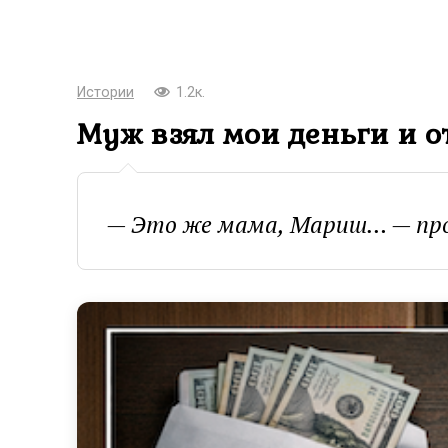
Истории
1.2к.
Муж взял мои деньги и о
— Это же мама, Мариш… — про