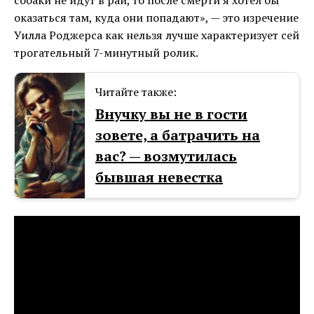
собаки не идут в рай, то после смерти я хотел бы
оказаться там, куда они попадают», — это изречение
Уилла Роджерса как нельзя лучше характеризует сей
трогательный 7-минутный ролик.
Читайте также:
Внучку вы не в гости
зовете, а батрачить на
вас? — возмутилась
бывшая невестка