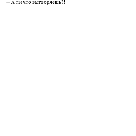
— А ты что вытворяешь?!