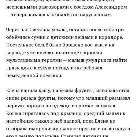
неспешными разговорами с соседом Александром
— теперь казалось безнадёжно нарушенным.
Через час Светлана уехала, оставив после себя три
объёмные сумки с детскими вещами в коридоре.
Постельное бельё было брошено кое-как, а на
веранде уже висело полотенце с яркими
мультяшными героями — малыш умудрился найти
грязь даже в сухую погоду и потребовал
немедленной помывки.
Елена варила кашу, нарезала фрукты, вытирала стол,
снова резала фрукты, потому что младший размазал
первую порцию по одежде и громко заплакал.
Кошка спряталась под крыльцо, средний мальчик
настойчиво тыкал в неё палкой, пока Елена не
отобрала импровизированное оружие и не воткнула
его в землю подальше. Старшая девочка не