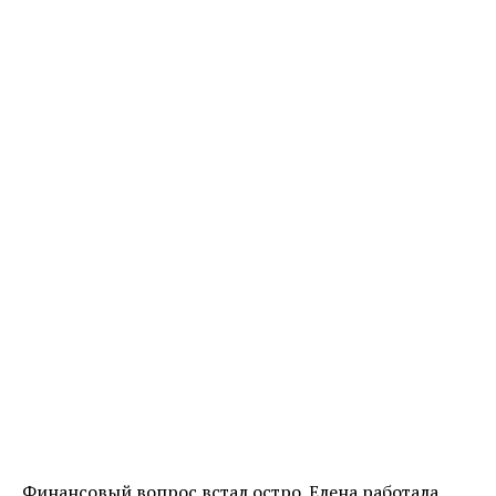
Финансовый вопрос встал остро. Елена работала