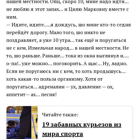
нашей местности. Ойц, скоро 10, мине надо идти…
не люблю я этот запах… и Цилю Марковну вместе с
ним.
— Идите, идите…..я дождусь, шо мине кто-то седня
перейдёт дорогу. Мало того, шо никто не
поздравляет, а уже 10 утра… так ещё и поругаться
не с кем. Измельчал народ… в нашей местности. Не
то, шо раньше. Раньше… тока из окна выглянул и….
о-па!.. уже можно… поговорить. А щас… Ну, ладно.
Если не поругаюсь ни с кем, то хоть продышусь…
хоть какая-то польза организму. Хотя от
поругаться… адреналин — ух, давление — ох,
аппетит— ах… песня!
Читайте также:
19 забавных курьезов из
мира спорта