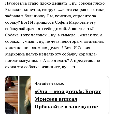
Наумовича стало плохо дышать… ну, совсем плохо.
Вызвали, конечно, скорую…..и эта скорая его, таки,
забрала в больничку. Вы, конечно, спросите за
собаку? Вот! И пришлось Софии Марковне эту
собаку забирать до себе домой. А шо делать?
Собака, тоже человек… ну, в смысле… живая же. А
собака… умная… ну, не чета некоторым штатским,
конечно, пошла. А шо делать? Вот! И София
Марковна целую неделю эту собачку кормила-
поила-выгуливала. А шо делать? А представляю
скока эта собачка, извините, кушает.
Читайте также:
«Она — моя дочь!»: Борис
Моисеев вписал
Орбакайте в завещание