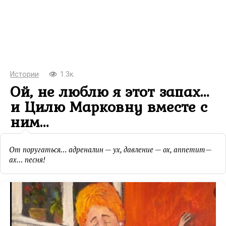
Истории
1.3к.
Ой, не люблю я этот запах…
и Цилю Марковну вместе с
ним…
От поругаться… адреналин — ух, давление — ох, аппетит—
ах… песня!