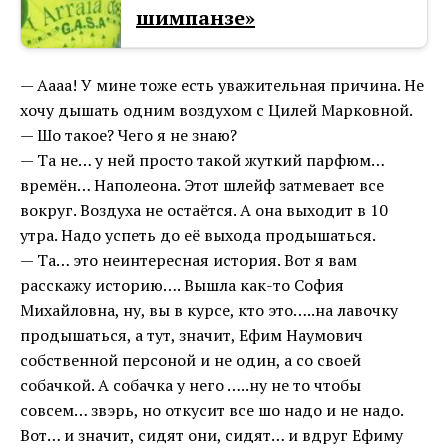
шимпанзе»
— Аааа! У мине тоже есть уважительная причина. Не
хочу дышать одним воздухом с Цилей Марковной.
— Шо такое? Чего я не знаю?
— Та не… у ней просто такой жуткий парфюм…
времён… Наполеона. Этот шлейф затмевает все
вокруг. Воздуха не остаётся. А она выходит в 10
утра. Надо успеть до её выхода продышаться.
— Та… это неинтересная история. Вот я вам
расскажу историю…. Вышла как-то София
Михайловна, ну, вы в курсе, кто это…..на лавочку
продышаться, а тут, значит, Ефим Наумович
собственной персоной и не один, а со своей
собачкой. А собачка у него …..ну не то чтобы
совсем… звэрь, но откусит все шо надо и не надо.
Вот… и значит, сидят они, сидят… и вдруг Ефиму