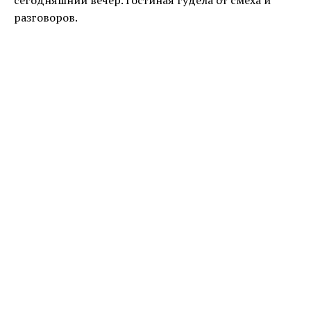
сегодняшний вечер. Гостиная гудела от смеха и
разговоров.