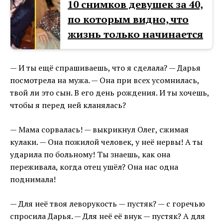
10 снимков девушек за 40,
по которым видно, что
жизнь только начинается
— И ты ещё спрашиваешь, что я сделала? — Дарья
посмотрела на мужа. — Она при всех усомнилась,
твой ли это сын. В его день рождения. И ты хочешь,
чтобы я перед ней кланялась?
— Мама сорвалась! — выкрикнул Олег, сжимая
кулаки. — Она пожилой человек, у неё нервы! А ты
ударила по больному! Ты знаешь, как она
переживала, когда отец ушёл? Она нас одна
поднимала!
— Для неё твоя леворукость — пустяк? — с горечью
спросила Дарья. — Для неё её внук — пустяк? А для