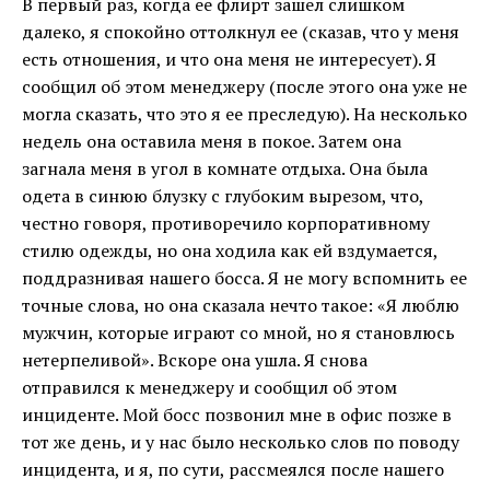
В первый раз, когда ее флирт зашел слишком
далеко, я спокойно оттолкнул ее (сказав, что у меня
есть отношения, и что она меня не интересует). Я
сообщил об этом менеджеру (после этого она уже не
могла сказать, что это я ее преследую). На несколько
недель она оставила меня в покое. Затем она
загнала меня в угол в комнате отдыха. Она была
одета в синюю блузку с глубоким вырезом, что,
честно говоря, противоречило корпоративному
стилю одежды, но она ходила как ей вздумается,
поддразнивая нашего босса. Я не могу вспомнить ее
точные слова, но она сказала нечто такое: «Я люблю
мужчин, которые играют со мной, но я становлюсь
нетерпеливой». Вскоре она ушла. Я снова
отправился к менеджеру и сообщил об этом
инциденте. Мой босс позвонил мне в офис позже в
тот же день, и у нас было несколько слов по поводу
инцидента, и я, по сути, рассмеялся после нашего