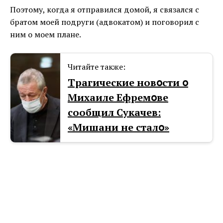
Поэтому, когда я отправился домой, я связался с
братом моей подруги (адвокатом) и поговорил с
ним о моем плане.
Читайте также:
Тpaгические новօсти օ
Mиxaиле Ефремօве
сообщил Cyкачев:
«Mишани не сталօ»