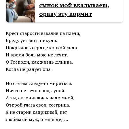
сынок мой вкалываеm,
ораву эту кормит
Крест старости взвалив на плечи,
Бреду устало в никуда.
Покрылось сердце коркой льда.
И время боль мою не лечит.
О Господи, как жизнь длинна,
Когда не радует она.
Но с этим следует смириться.
Ничто не вечно под луной.
А ты, склонившись надо мной,
Открой глаза свои, сестрица.
Я не старик капризный, нет!
Любимый муж, отец и дед…