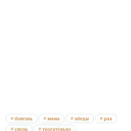
болезнь
мама
обеды
рак
слезы
трогательно