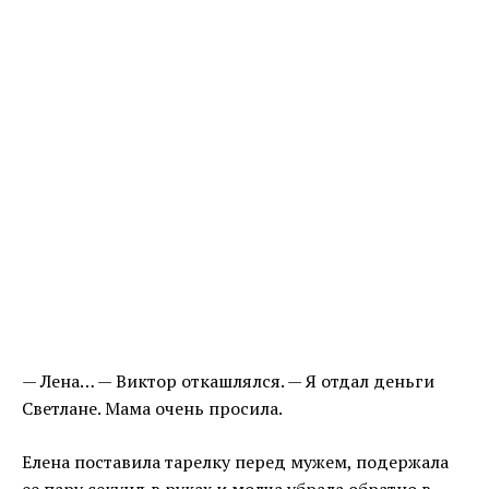
— Лена… — Виктор откашлялся. — Я отдал деньги
Светлане. Мама очень просила.
Елена поставила тарелку перед мужем, подержала
ее пару секунд в руках и молча убрала обратно в