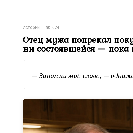
Истории
624
Отец мужа попрекал поку
ни состоявшейся — пока 
— Запомни мои слова, — однажд