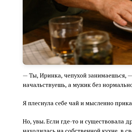
— Ты, Иринка, чепухой занимаешься, 
начальствуешь, а мужик без нормальн
Я плеснула себе чай и мысленно приказ
Но, увы. Если где-то и существовала д
находилась на собственной кухне, в св