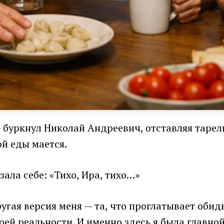
— буркнул Николай Андреевич, отставляя таре
ой еды мается.
ала себе: «Тихо, Ира, тихо…»
ругая версия меня — та, что проглатывает обиды
оей реальности. И именно здесь я была главной