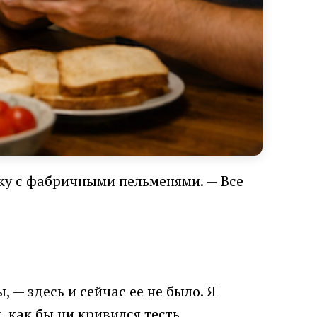
лку с фабричными пельменями. — Все
, — здесь и сейчас ее не было. Я
, как бы ни кривился тесть.