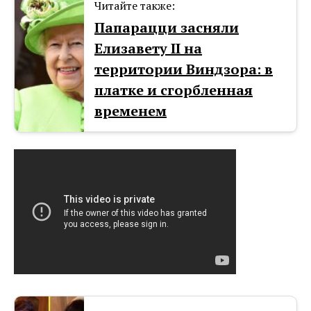
Читайте также:
Папарацци засняли
Елизавету II на
территории Виндзора: в
платке и сгорбленная
временем