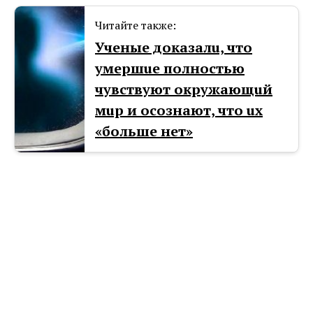
Читайте также:
Ученые доказалu, что
умершuе полностью
чувствуют окружающuй
мuр и осознают, что uх
«больше нет»