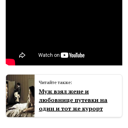
Читайте также:
Муж взял жене и
любовнице путевки на
один и тот же курорт