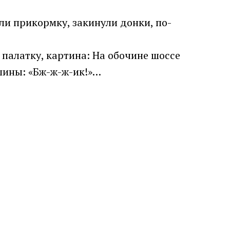
али прикормку, закинули донки, по-
палатку, картина: На обочине шоссе
ашины: «Бж-ж-ж-ик!»…