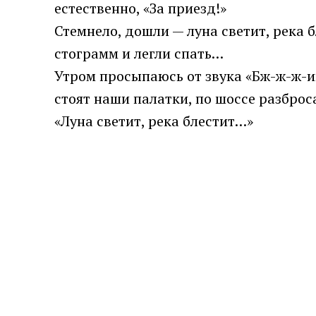
естественно, «За приезд!»
Стемнело, дошли — луна светит, река 
стограмм и легли спать…
Утром просыпаюсь от звука «Бж-ж-ж-и
стоят наши палатки, по шоссе разбро
«Луна светит, река блестит…»