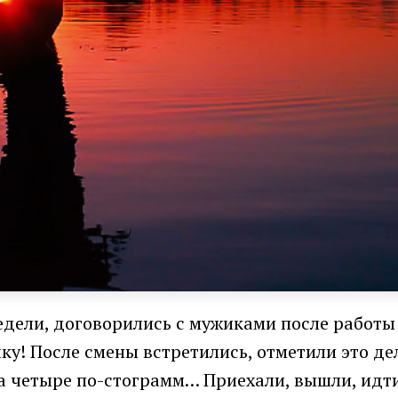
едели, договорились с мужиками после работы 
у! После смены встретились, отметили это дел
аза четыре по-стограмм… Приехали, вышли, идт