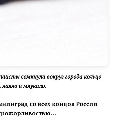
ашисты сомкнули вокруг города кольцо
, лаяло и мяукало.
Ленинград со всех концов России
и прожорливостью…