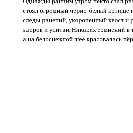
Однажды ранним утром некто стал рват
стоял огромный чёрно-белый котище и,
следы ранений, укороченный хвост и р
здоров и упитан. Никаких сомнений в т
а на белоснежной шее красовалась чёр