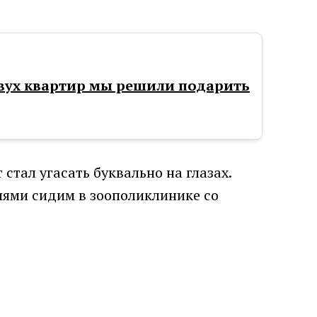
вух квартир мы решили подарить
стал угасать буквально на глазах.
иями сидим в зоополиклинике со