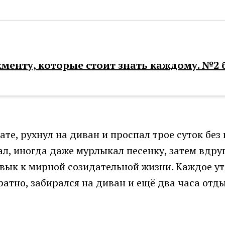
жменту, которые стоит знать каждому. №2
нате, рухнул на диван и проспал трое суток бе
л, иногда даже мурлыкал песенку, затем вдру
вык к мирной созидательной жизни. Каждое ут
ратно, забирался на диван и ещё два часа отд