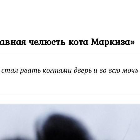
тавная челюсть кота Маркиза»
тал рвать когтями дверь и во всю мочь