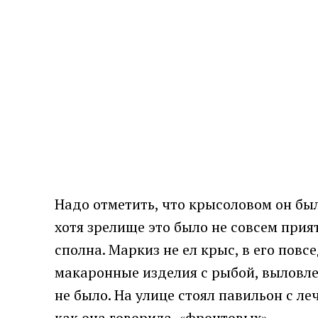
Надо отметить, что крысоловом он бы
хотя зрелище это было не совсем при
сполна. Маркиз не ел крыс, в его повс
макаронные изделия с рыбой, выловлен
не было. На улице стоял павильон с 
как она говорила, «фронтовых».