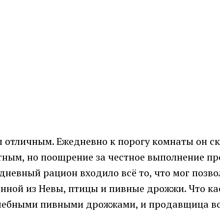
л отличным. Ежедневно к порогу комнаты он ск
ятным, но поощрение за честное выполнение п
едневный рацион входило всё то, что мог позво
ной из Невы, птицы и пивные дрожжи. Что кас
лечебными пивными дрожжами, и продавщица вс