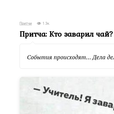
Притчи
1.3к.
Притча: Кто заварил чай?
События происходят... Дела де