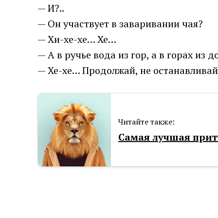
— И?..
— Он участвует в заваривании чая?
— Хи-хе-хе… Хе…
— А в ручье вода из гор, а в горах из 
— Хе-хе… Продолжай, не останавлива
Читайте также:
Самая лучшая прит