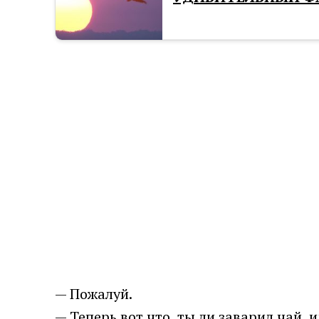
— Пожалуй.
— Теперь вот что, ты ли заварил чай, 