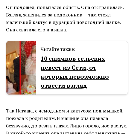
Он подошёл, попытался обнять. Она отстранилась.
Взгляд зацепился за подоконник — там стоял
маленький кактус в дурацкой новогодней шапке.
Она схватила его и вышла.
Читайте также:
10 снимков сельских
невест из Сети, от
которых невозможно
отвести взгляд
Так Наташа, с чемоданом и кактусом под мышкой,
поехала к родителям. В машине она плакала
беззвучно, до рези в глазах. Лицо горело, нос распух.
В какой-то момент она заставила себя выдохнуть —