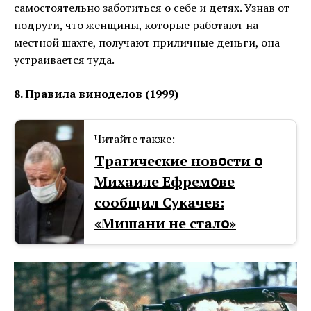
самостоятельно заботиться о себе и детях. Узнав от
подруги, что женщины, которые работают на
местной шахте, получают приличные деньги, она
устраивается туда.
8. Правила виноделов (1999)
Читайте также:
Тpaгические новօсти օ
Mиxaиле Ефремօве
сообщил Cyкачев:
«Mишани не сталօ»