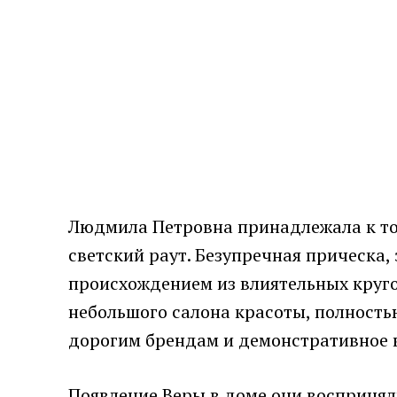
Людмила Петровна принадлежала к то
светский раут. Безупречная прическа
происхождением из влиятельных кругов
небольшого салона красоты, полность
дорогим брендам и демонстративное 
Появление Веры в доме они восприняли