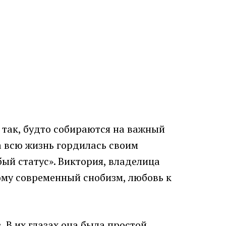
так, будто собираются на важный
а всю жизнь гордилась своим
ый статус». Виктория, владелица
ому современный снобизм, любовь к
В их глазах она была простой,