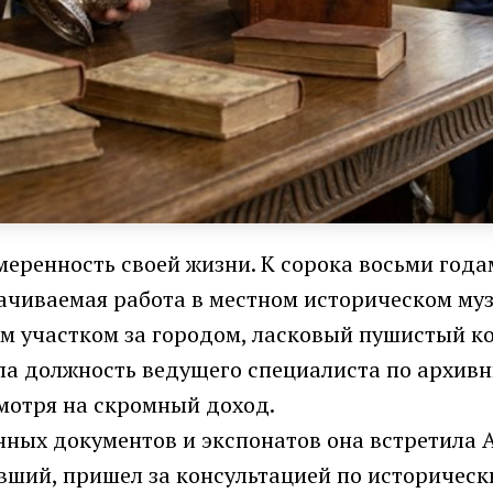
меренность своей жизни. К сорока восьми года
ачиваемая работа в местном историческом муз
м участком за городом, ласковый пушистый кот
ла должность ведущего специалиста по архив
смотря на скромный доход.
нных документов и экспонатов она встретила 
евший, пришел за консультацией по историческ