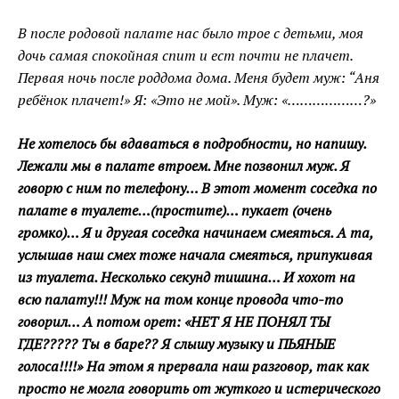
В после родовой палате нас было трое с детьми, моя
дочь самая спокойная спит и ест почти не плачет.
Первая ночь после роддома дома. Меня будет муж: “Аня
ребёнок плачет!» Я: «Это не мой». Муж: «………………?»
Не хотелось бы вдаваться в подробности, но напишу.
Лежали мы в палате втроем. Мне позвонил муж. Я
говорю с ним по телефону… В этот момент соседка по
палате в туалете…(простите)… пукает (очень
громко)… Я и другая соседка начинаем смеяться. А та,
услышав наш смех тоже начала смеяться, припукивая
из туалета. Несколько секунд тишина… И хохот на
всю палату!!! Муж на том конце провода что-то
говорил… А потом орет: «НЕТ Я НЕ ПОНЯЛ ТЫ
ГДЕ????? Ты в баре?? Я слышу музыку и ПЬЯНЫЕ
голоса!!!!» На этом я прервала наш разговор, так как
просто не могла говорить от жуткого и истерического