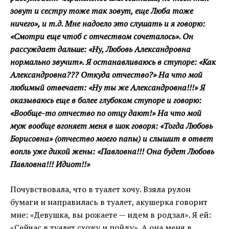
зовут и сестру тоже так зовут, еще Люба тоже
ничего», и т.д. Мне надоело это слушать и я говорю:
«Смотри еще чтоб с отчеством сочеталось». Он
рассуждает дальше: «Ну, Любовь Александровна
нормально звучит». Я останавливаюсь в ступоре: «Как
Александровна??? Откуда отчество?» На что мой
любимый отвечает: «Ну ты же Александровна!!!» Я
оказываюсь еще в более глубоком ступоре и говорю:
«Вообще-то отчество по отцу дают!» На что мой
муж вообще вгоняет меня в шок говоря: «Тогда Любовь
Борисовна» (отчество моего папы) и слышит в ответ
вопль уже дикой жены: «Павловна!!! Она будет Любовь
Павловна!!! Идиот!!»
Почувствовала, что в туалет хочу. Взяла рулон
бумаги и направилась в туалет, акушерка говорит
мне: «Девушка, вы рожаете — идем в родзал». Я ей:
«Сейчас в туалет схожу и пойду». А она меня в