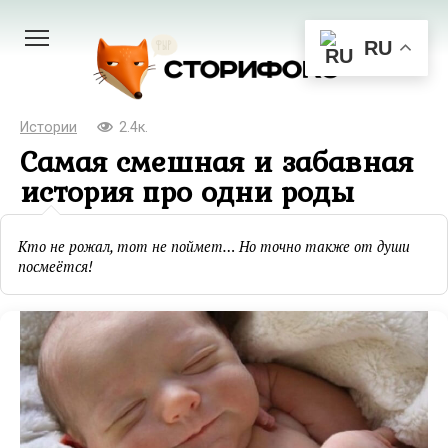
Перейти
к
RU
контенту
Истории
2.4к.
Самая смешная и забавная
история про одни роды
Кто не рожал, тот не поймет… Но точно также от души
посмеётся!