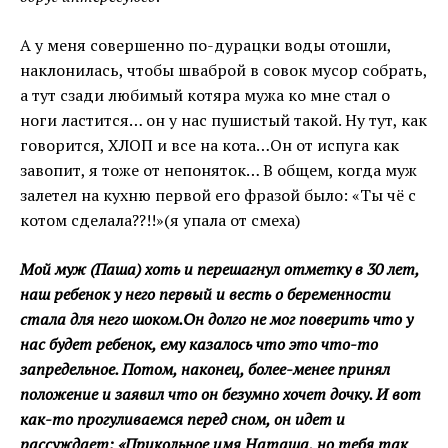
А у меня совершенно по-дурацки воды отошли,
наклонилась, чтобы шваброй в совок мусор собрать,
а тут сзади любимый котяра мужа ко мне стал о
ноги ластится… он у нас пушистый такой. Ну тут, как
говорится, ХЛОП и все на кота…Он от испуга как
завопит, я тоже от непоняток… В общем, когда муж
залетел на кухню первой его фразой было: «Ты чё с
котом сделала??!!»(я упала от смеха)
Мой муж (Паша) хоть и перешагнул отметку в 30 лет,
наш ребенок у него первый и весть о беременности
стала для него шоком.Он долго не мог поверить что у
нас будет ребенок, ему казалось что это что-то
запредельное. Потом, наконец, более-менее принял
положение и заявил что он безумно хочет дочку. И вот
как-то прогуливаемся перед сном, он идет и
рассуждает: «Прикольное имя Наташа, но тебя так