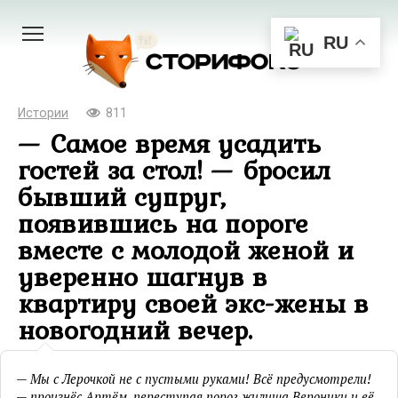
Перейти
к
RU
контенту
Истории
811
— Самое время усадить
гостей за стол! — бросил
бывший супруг,
появившись на пороге
вместе с молодой женой и
уверенно шагнув в
квартиру своей экс-жены в
новогодний вечер.
— Мы с Лерочкой не с пустыми руками! Всё предусмотрели!
— произнёс Артём, переступая порог жилища Вероники и её