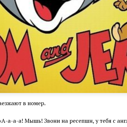
аезжают в номер.
А-а-а-а! Мышь! Звони на ресепшн, у тебя с анг