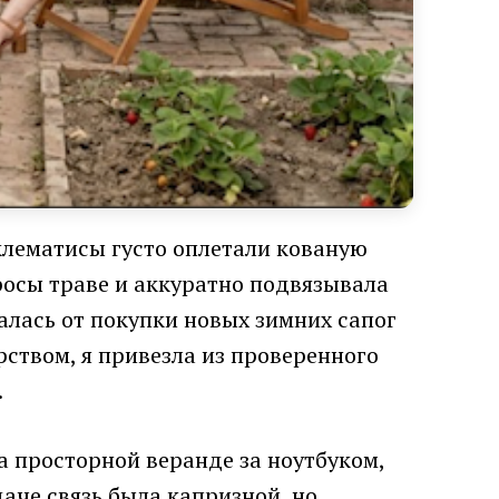
клематисы густо оплетали кованую
 росы траве и аккуратно подвязывала
алась от покупки новых зимних сапог
ством, я привезла из проверенного
.
а просторной веранде за ноутбуком,
аче связь была капризной, но