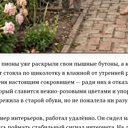
да пионы уже раскрыли свои пышные бутоны, а 
ент стояла по щиколотку в влажной от утренней
меня настоящим сокровищем — ради них я отказ
торый славится нежно-розовыми цветами и упор
ежила в старой обуви, но не пожалела ни разу
ер интерьеров, работал удалённо. Он сидел н
сь поймать стабильный сигнал интернета. На д