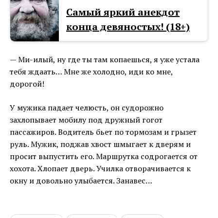
Самый яркий анекдот
конца девяностых! (18+)
— Ми-илый, ну где ты там копаешься, я уже устала
тебя ждаать… Мне же холодно, иди ко мне,
дорогой!
У мужика падает челюсть, он судорожно
захлопывает мобилу под дружный гогот
пассажиров. Водитель бьет по тормозам и грызет
руль. Мужик, поджав хвост шмыгает к дверям и
просит выпустить его. Маршрутка содрогается от
хохота. Хлопает дверь. Училка отворачивается к
окну и довольно улыбается. Занавес…