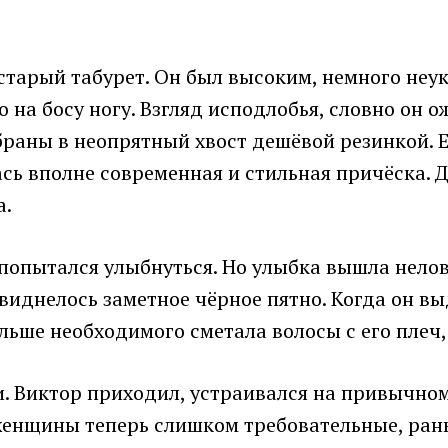
 старый табурет. Он был высоким, немного неу
на босу ногу. Взгляд исподлобья, словно он ож
браны в неопрятный хвост дешёвой резинкой. Е
ь вполне современная и стильная причёска. Д
а.
 попытался улыбнуться. Но улыбка вышла нело
виднелось заметное чёрное пятно. Когда он в
ольше необходимого сметала волосы с его плеч
. Виктор приходил, устраивался на привычном 
женщины теперь слишком требовательные, рань