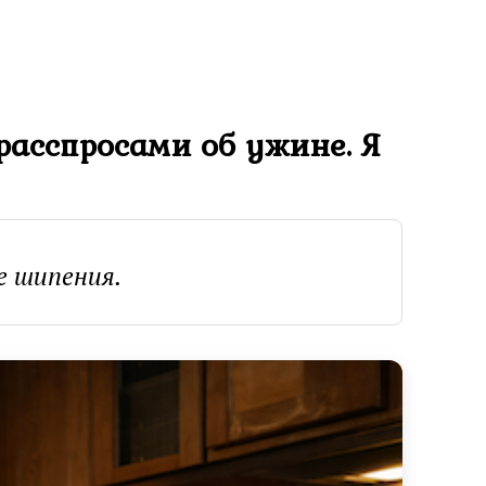
расспросами об ужине. Я
е шипения.