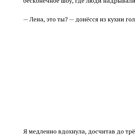
бесконечное шоу, где люди надрывалис
— Лена, это ты? — донёсся из кухни г
Я медленно вдохнула, досчитав до трё