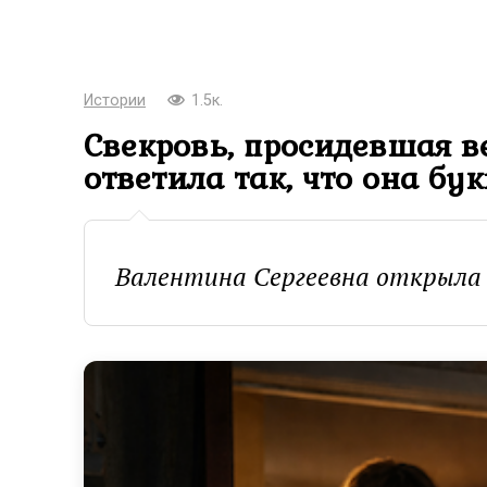
Истории
1.5к.
Свекровь, просидевшая ве
ответила так, что она бу
Валентина Сергеевна открыла р